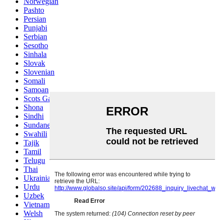
Norwegian
Pashto
Persian
Punjabi
Serbian
Sesotho
Sinhala
Slovak
Slovenian
Somali
Samoan
Scots Gaelic
Shona
Sindhi
Sundanese
Swahili
Tajik
Tamil
Telugu
Thai
Ukrainian
Urdu
Uzbek
Vietnamese
Welsh