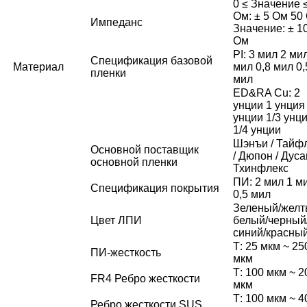
0 ≤ Значение 
Ом: ± 5 Ом 50
Импеданс
Значение: ± 1
Ом
PI: 3 мил 2 ми
Спецификация базовой
Материал
мил 0,8 мил 0,
пленки
мил
ED&RA Cu: 2
унции 1 унция 
унции 1/3 унц
1/4 унции
Шэнъи / Тайф
Основной поставщик
/ Дюпон / Дуса
основной пленки
Тхинфлекс
ПИ: 2 мил 1 м
Спецификация покрытия
0,5 мил
Зеленый/желт
Цвет ЛПИ
белый/черный
синий/красны
Т: 25 мкм ~ 25
ПИ-жесткость
мкм
Т: 100 мкм ~ 2
FR4 Ребро жесткости
мкм
Т: 100 мкм ~ 4
Ребро жесткости SUS