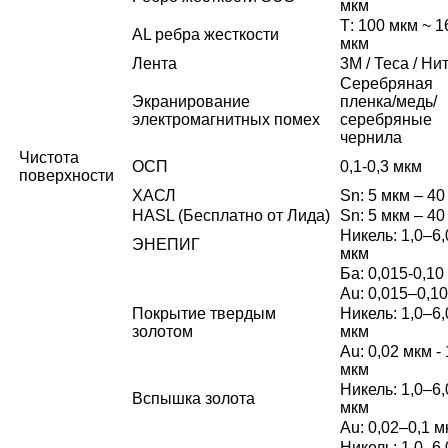
мкм
Т: 100 мкм ~ 1
AL ребра жесткости
мкм
Лента
3М / Теса / Ни
Серебряная
Экранирование
пленка/медь/
электромагнитных помех
серебряные
чернила
Чистота
ОСП
0,1-0,3 мкм
поверхности
ХАСЛ
Sn: 5 мкм – 40
HASL (Бесплатно от Лида)
Sn: 5 мкм – 40
Никель: 1,0–6,
ЭНЕПИГ
мкм
Ба: 0,015-0,10
Au: 0,015–0,1
Покрытие твердым
Никель: 1,0–6,
золотом
мкм
Au: 0,02 мкм - 
мкм
Никель: 1,0–6,
Вспышка золота
мкм
Au: 0,02–0,1 м
Никель: 1,0–6,