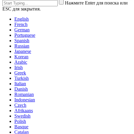
Нажмите Enter для поиска или
ESC для закрытия.
English
French
German
Portuguese
Spanish
Russian
Japanese
Korean
Arabic
Irish
Greek
Turkish
Italian
Danish
Romanian
Indonesian
Czech
Afrikaans
Swedish
Polish
Basque
Catalan