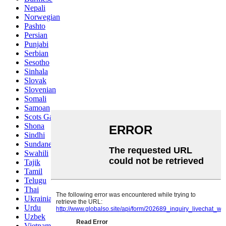
Nepali
Norwegian
Pashto
Persian
Punjabi
Serbian
Sesotho
Sinhala
Slovak
Slovenian
Somali
Samoan
Scots Gaelic
Shona
Sindhi
Sundanese
Swahili
Tajik
Tamil
Telugu
Thai
Ukrainian
Urdu
Uzbek
Vietnamese