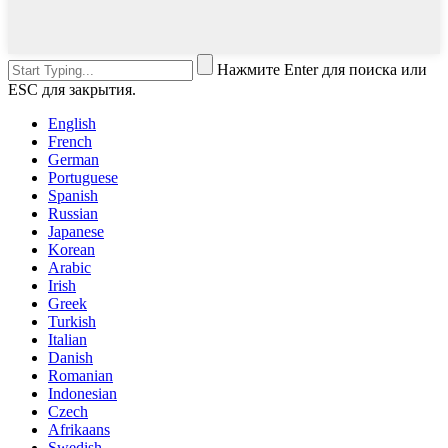
Нажмите Enter для поиска или
ESC для закрытия.
English
French
German
Portuguese
Spanish
Russian
Japanese
Korean
Arabic
Irish
Greek
Turkish
Italian
Danish
Romanian
Indonesian
Czech
Afrikaans
Swedish