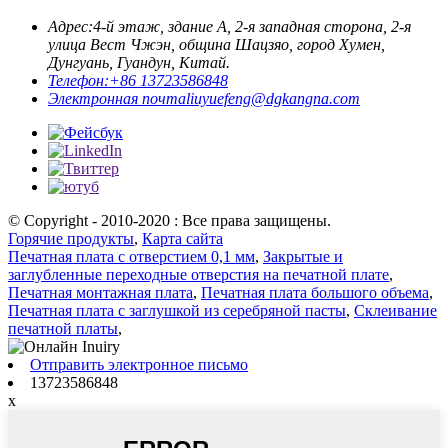
Адрес:
4-й этаж, здание А, 2-я западная сторона, 2-я
улица Вест Чжэн, община Шацзяо, город Хумен,
Дунгуань, Гуандун, Китай.
Телефон:
+86 13723586848
Электронная почта
liuyuefeng@dgkangna.com
© Copyright - 2010-2020 : Все права защищены.
Горячие продукты
,
Карта сайта
Печатная плата с отверстием 0,1 мм
,
Закрытые и
заглубленные переходные отверстия на печатной плате
,
Печатная монтажная плата
,
Печатная плата большого объема
,
Печатная плата с заглушкой из серебряной пасты
,
Склеивание
печатной платы
,
Отправить электронное письмо
13723586848
x