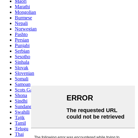
Maori
Marathi
Mongolian
Burmese
Nepali
Norwegian
Pashto
Persian
Punjabi
Serbian
Sesotho
Sinhala
Slovak
Slovenian
Somali
Samoan
Scots Gaelic
Shona
Sindhi
Sundanese
Swahili
Tajik
Tamil
Telugu
Thai